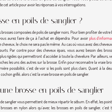
e cet article pour avoir les réponses à vos interrogations.
se en poils de sanglier ?
s brosses composées de polis de sanglier noirs. Pour bien profiter de votre
e vous aurez faire de ça à l’achat en dépendra. Pour avoir
plus d’informa
e de cheveux, le choix ne sera pas le même. Au cas où vous avez des cheveux 
courts. Par contre pour des cheveux épais, vous aurez besoin des bross
 plus rigides qui permettront d’accéder à toute la chevelure. Par ailleurs, ve
roches les uns des autres sur la brosse. Enfin pour reconnaitre la vraie br
mière possibilité, c’est de voir si les poils sont plus clairs. Quant à la d
le cochon grillé, alors c’est la vraie brosse en poils de sanglier.
 une brosse en poils de sanglier
de sanglier vous permettent de mieux répartir le sébum. En effet, les poin
osses en nylon alors qu’avec les brosses en poils de sanglier, c’est t