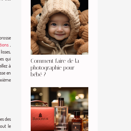
 brosse
tions
,
lisses,
es qui
Comment faire de la
illez à
photographie pour
osse en
bébé ?
euxième
tes des
out le