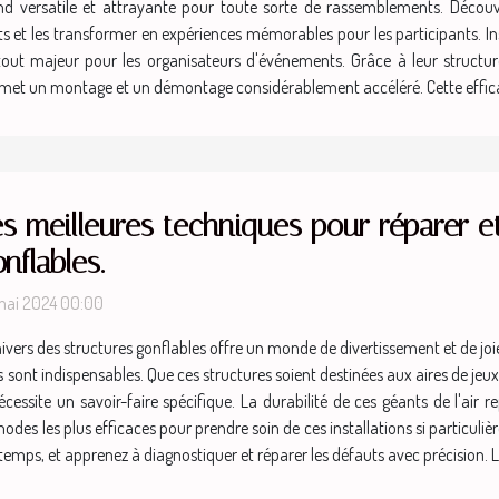
e fond versatile et attrayante pour toute sorte de rassemblements. Dé
 et les transformer en expériences mémorables pour les participants. Instal
tout majeur pour les organisateurs d'événements. Grâce à leur structur
ermet un montage et un démontage considérablement accéléré. Cette efficaci
s meilleures techniques pour réparer et
nflables.
mai 2024 00:00
nivers des structures gonflables offre un monde de divertissement et de joie
sont indispensables. Que ces structures soient destinées aux aires de j
 nécessite un savoir-faire spécifique. La durabilité de ces géants de l'ai
méthodes les plus efficaces pour prendre soin de ces installations si partic
u temps, et apprenez à diagnostiquer et réparer les défauts avec précision. Le