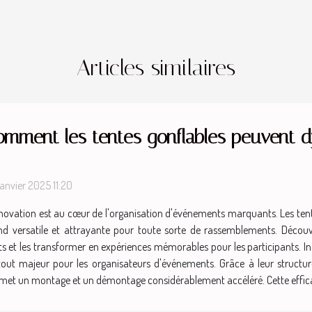
Articles similaires
omment les tentes gonflables peuvent 
janvier 2025 11:20
nnovation est au cœur de l'organisation d'événements marquants. Les tente
e fond versatile et attrayante pour toute sorte de rassemblements. Dé
 et les transformer en expériences mémorables pour les participants. Instal
tout majeur pour les organisateurs d'événements. Grâce à leur structur
ermet un montage et un démontage considérablement accéléré. Cette efficaci