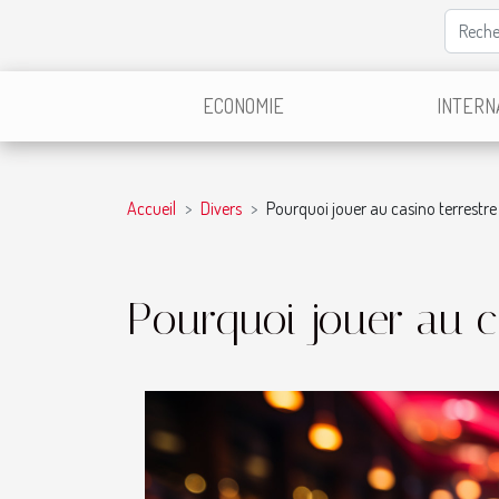
ECONOMIE
INTERN
Accueil
Divers
Pourquoi jouer au casino terrestre
Pourquoi jouer au ca