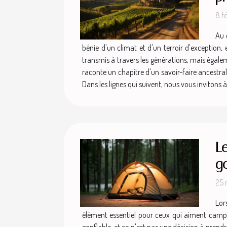
8 f
Au 
bénie d'un climat et d'un terroir d'exception,
transmis à travers les générations, mais égaleme
raconte un chapitre d'un savoir-faire ancestr
Dans les lignes qui suivent, nous vous invitons 
Le
go
25 
Lor
élément essentiel pour ceux qui aiment camper,
gonflable, et ce n'est pas une décision à prendr