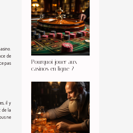
casino.
ence de
Pourquoi jouer aux
-ce pas
casinos en ligne ?
s, il y
 de la
ous ne