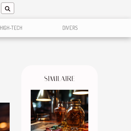
HIGH-TECH
DIVERS
SIMILAIRE