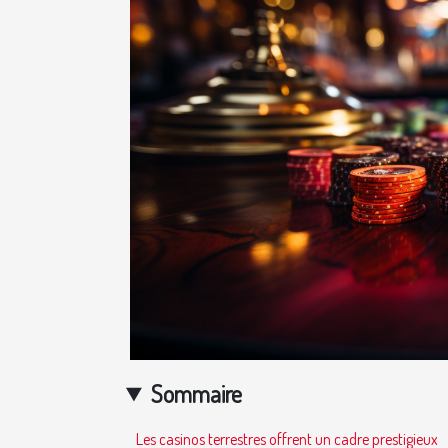
Sommaire
Les casinos terrestres offrent un cadre prestigieux