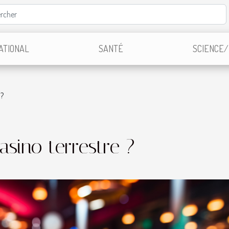
ATIONAL
SANTÉ
SCIENCE/
 ?
sino terrestre ?