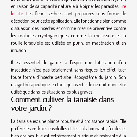
en raison de sa capacité naturelle à éloigner les parasites,
lire
le site
. Les fleurs séchées sont préparées sous forme de
décoction pour cette application. Elle fonctionne bien comme
dissuasion des insectes et comme mesure préventive contre
les maladies cryptogamiques comme la moisissure et la
rouille lorsqu'elle est utilisée en purin, en macération et en
infusion.
Il est essentiel de garder à l'esprit que l'utilisation d'un
insecticide n'est pas totalement sans risques. En effet, tuer
toute forme d'insecte perturbe l'écosystème du jardin. Son
usage thérapeutique en tant qu'insecticide ne doit donc être
utilisé que dans les situations les plus graves.
Comment cultiver la tanaisie dans
votre jardin ?
La tanaisie est une plante robuste et à croissance rapide. Elle
préfère les endroits ensoleillés et les sols luxuriants, fertiles et
bien drainés. Elle est extrêmement rustique et résistante à la