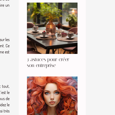
aire un
sur les
nt. Ce
ème est
3 astuces pour créer
son entreprise
 tout,
’est le
vous de
idez le
si très