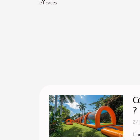
efficaces.
C
?
27 
L'i