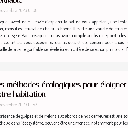
novembre 2023 01:08
sque l'aventure et l'envie d'explorer la nature vous appellent, une tente 
 mais il est crucial de choisir la bonne. Il existe une variété de critèr
e à la légère. Par conséquent, nous avons compilé une liste de points clés à
et article, vous découvrirez des astuces et des conseils pour choisir vo
le de la tente gonflable se révèle être un critère de sélection primordial. En 
es méthodes écologiques pour éloigner 
tre habitation
novembre 2023 01:52
présence de guêpes et de frelons aux abords de nos demeures est une so
néfique dans l'écosystème, peuvent être une menace, notamment pour les p