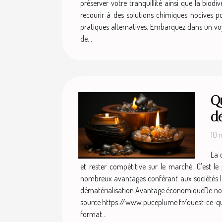
préserver votre tranquillité ainsi que la biod
recourir à des solutions chimiques nocives po
pratiques alternatives. Embarquez dans un voy
de...
Qu
dé
10 
La 
et rester compétitive sur le marché. C'est 
nombreux avantages conférant aux sociétés la po
dématérialisation.Avantage économiqueDe nos jo
source https://www.puceplume.fr/quest-ce-que-
format...