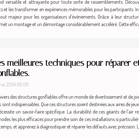
e fond versatile et attrayante pour toute sorte de rassemblements. Dé
 et les transformer en expériences mémorables pour les participants. Instal
tout majeur pour les organisateurs d'événements. Grâce à leur structur
ermet un montage et un démontage considérablement accéléré. Cette efficaci
s meilleures techniques pour réparer et
nflables.
mai 2024 00:00
nivers des structures gonflables offre un monde de divertissement et de joie
sont indispensables. Que ces structures soient destinées aux aires de j
 nécessite un savoir-faire spécifique. La durabilité de ces géants de l'ai
méthodes les plus efficaces pour prendre soin de ces installations si partic
u temps, et apprenez à diagnostiquer et réparer les défauts avec précision. Le