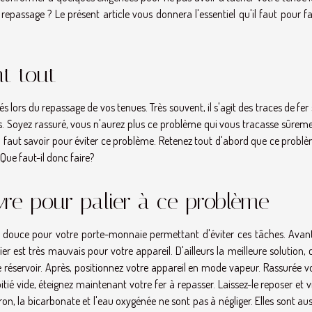
 repassage ? Le présent article vous donnera l'essentiel qu'il faut pour f
nt tout
 lors du repassage de vos tenues. Très souvent, il s'agit des traces de fer 
Soyez rassuré, vous n'aurez plus ce problème qui vous tracasse sûreme
il faut savoir pour éviter ce problème. Retenez tout d'abord que ce probl
 Que faut-il donc faire?
vre pour palier à ce problème
ès douce pour votre porte-monnaie permettant d'éviter ces tâches. Avant
er est très mauvais pour votre appareil. D'ailleurs la meilleure solution, c
s le réservoir. Après, positionnez votre appareil en mode vapeur. Rassurée 
moitié vide, éteignez maintenant votre fer à repasser. Laissez-le reposer et v
citron, la bicarbonate et l'eau oxygénée ne sont pas à négliger. Elles sont aus