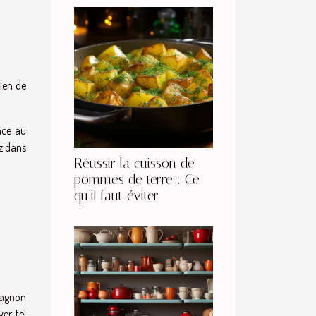
hien de
âce au
ez dans
Réussir la cuisson de
pommes de terre : Ce
qu’il faut éviter
pagnon
er, tel