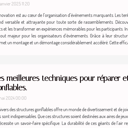
janvier 2025 11:20
nnovation est au cœur de l'organisation d'événements marquants. Les tente
e fond versatile et attrayante pour toute sorte de rassemblements. Dé
 et les transformer en expériences mémorables pour les participants. Instal
tout majeur pour les organisateurs d'événements. Grâce à leur structur
ermet un montage et un démontage considérablement accéléré. Cette efficaci
s meilleures techniques pour réparer et
nflables.
mai 2024 00:00
nivers des structures gonflables offre un monde de divertissement et de joie
sont indispensables. Que ces structures soient destinées aux aires de j
 nécessite un savoir-faire spécifique. La durabilité de ces géants de l'ai