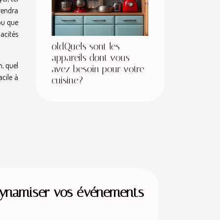
prendra
 ou que
acités
oldQuels sont les
appareils dont vous
n, quel
avez besoin pour votre
acile à
cuisine?
dynamiser vos événements