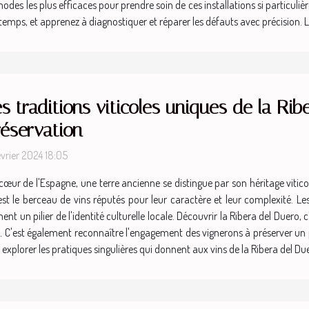
méthodes les plus efficaces pour prendre soin de ces installations si partic
u temps, et apprenez à diagnostiquer et réparer les défauts avec précision. Le
s traditions viticoles uniques de la Rib
réservation
évrier 2024 18:05
cœur de l'Espagne, une terre ancienne se distingue par son héritage viticol
 est le berceau de vins réputés pour leur caractère et leur complexité. Le
nt un pilier de l'identité culturelle locale. Découvrir la Ribera del Duero,
al. C'est également reconnaître l'engagement des vignerons à préserver u
à explorer les pratiques singulières qui donnent aux vins de la Ribera del 