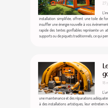
27 
L'i
installation simplifiée, offrent une toile d
insuffler une énergie nouvelle à vos événements
rapide des tentes gonflables représente un a
supports ou de piquets traditionnels, ce qui p
Le
go
18 
L'u
une maintenance et des réparations adéquates 
à des installations artistiques, leur entretien