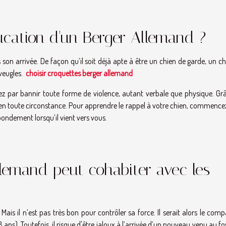
ation d'un Berger Allemand ?
son arrivée. De façon qu’il soit déjà apte à être un chien de garde, un c
veugles.
choisir croquettes berger allemand
 par bannir toute forme de violence, autant verbale que physique. Gr
en en toute circonstance. Pour apprendre le rappel à votre chien, commenc
abondement lorsqu’il vient vers vous.
lemand peut cohabiter avec les
ais il n’est pas très bon pour contrôler sa force. Il serait alors le com
ns). Toutefois, il risque d'être jaloux à l’arrivée d’un nouveau venu au foy