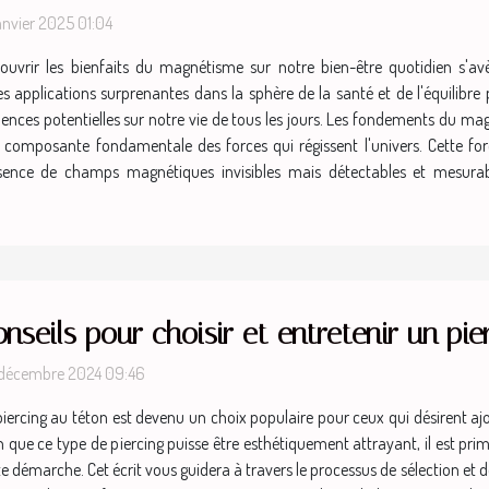
janvier 2025 01:04
ouvrir les bienfaits du magnétisme sur notre bien-être quotidien s'avè
des applications surprenantes dans la sphère de la santé et de l'équilibre
ences potentielles sur notre vie de tous les jours. Les fondements du m
composante fondamentale des forces qui régissent l'univers. Cette for
résence de champs magnétiques invisibles mais détectables et mesura
nseils pour choisir et entretenir un pie
décembre 2024 09:46
piercing au téton est devenu un choix populaire pour ceux qui désirent ajo
n que ce type de piercing puisse être esthétiquement attrayant, il est pri
te démarche. Cet écrit vous guidera à travers le processus de sélection et d