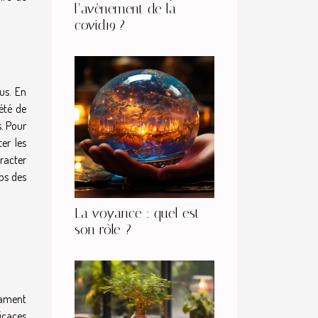
l’avènement de la
covid19 ?
us. En
été de
s. Pour
er les
racter
rps des
La voyance : quel est
son rôle ?
cament
ficaces