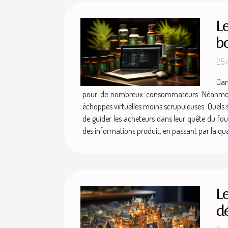
Le
b
25 
Dan
pour de nombreux consommateurs. Néanmoins, f
échoppes virtuelles moins scrupuleuses. Quels so
de guider les acheteurs dans leur quête du fou
des informations produit, en passant par la q
Le
d