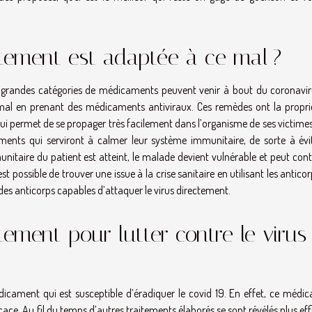
itement est adaptée à ce mal ?
rois grandes catégories de médicaments peuvent venir à bout du coronavir
 le mal en prenant des médicaments antiviraux. Ces remèdes ont la propri
lui permet de se propager très facilement dans l’organisme de ses victime
ments qui serviront à calmer leur système immunitaire, de sorte à évit
itaire du patient est atteint, le malade devient vulnérable et peut cont
st possible de trouver une issue à la crise sanitaire en utilisant les antico
es anticorps capables d’attaquer le virus directement.
itement pour lutter contre le virus
dicament qui est susceptible d’éradiquer le covid 19. En effet, ce médi
icace. Au fil du temps d’autres traitements élaborés se sont révélés plus ef