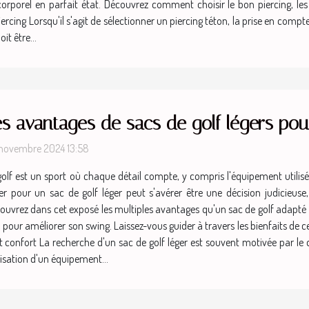
corporel en parfait état. Découvrez comment choisir le bon piercing, les
ercing Lorsqu'il s'agit de sélectionner un piercing téton, la prise en comp
it être...
es avantages de sacs de golf légers po
novembre 2024 13:58
golf est un sport où chaque détail compte, y compris l'équipement utilisé
er pour un sac de golf léger peut s'avérer être une décision judicieus
ouvrez dans cet exposé les multiples avantages qu'un sac de golf adapté e
u pour améliorer son swing. Laissez-vous guider à travers les bienfaits d
 confort La recherche d'un sac de golf léger est souvent motivée par le dé
ilisation d'un équipement...