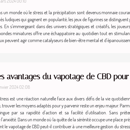
ars 2024 00:10
s un monde où le stress et la précipitation sont devenus monnaie courante
és ludiques qui gagnent en popularité, les jeux de figurines se distinguent
 En s'immergeant dans des univers stratégiques et créatifs, les joueurs
ndes miniatures offre une échappatoire au quotidien tout en stimulant l'e
eux peuvent agir comme catalyseurs de bien-être mental et d'épanouissemen
es avantages du vapotage de CBD pour l
anvier 2024 02:08
stress est une réaction naturelle face aux divers défis de la vie quotidienn
e, trouver les moyens adaptés pour y parvenir reste un enjeu majeur. Par
tingue par sa rapidité d'action et sa facilité d'utilisation. Sans pré
 de l'anxiété. Dans un monde où la quête de la sérénité occupe une place 
t le vapotage de CBD peut-il contribuer à une meilleure gestion du stress