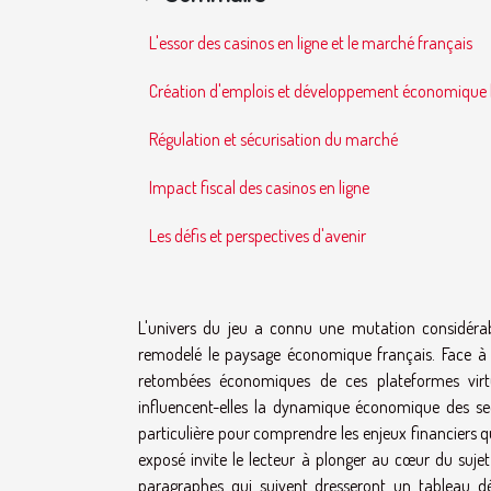
L'essor des casinos en ligne et le marché français
Création d'emplois et développement économique 
Régulation et sécurisation du marché
Impact fiscal des casinos en ligne
Les défis et perspectives d'avenir
L'univers du jeu a connu une mutation considéra
remodelé le paysage économique français. Face à une
retombées économiques de ces plateformes virtue
influencent-elles la dynamique économique des sect
particulière pour comprendre les enjeux financiers qu
exposé invite le lecteur à plonger au cœur du sujet
paragraphes qui suivent dresseront un tableau dét