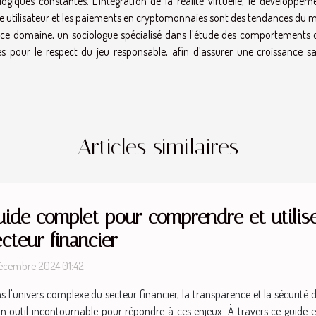
giques constantes. L'intégration de la réalité virtuelle, le développem
rience utilisateur et les paiements en cryptomonnaies sont des tendances du
ns ce domaine, un sociologue spécialisé dans l'étude des comportements d
es pour le respect du jeu responsable, afin d'assurer une croissance sa
Articles similaires
uide complet pour comprendre et utilise
cteur financier
écembre 2024 01:42
s l'univers complexe du secteur financier, la transparence et la sécurité
un outil incontournable pour répondre à ces enjeux. À travers ce guide 