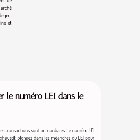
ent de
 marché
e jeu,
ine et
r le numéro LEI dans le
 des transactions sont primordiales. Le numéro LEI
exhaustif, plongez dans les méandres du LEI pour