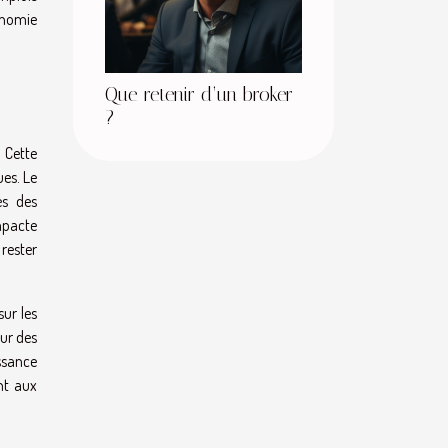
conomie
Que retenir d’un broker
?
. Cette
ues. Le
ès des
mpacte
rester
sur les
eur des
ssance
nt aux