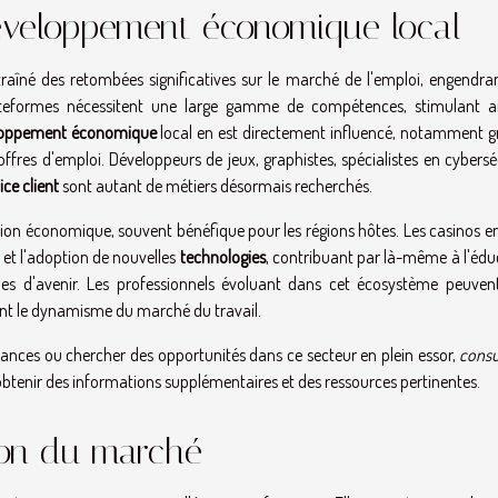
développement économique local
raîné des retombées significatives sur le marché de l'emploi, engendra
lateformes nécessitent une large gamme de compétences, stimulant ai
loppement économique
local en est directement influencé, notamment g
ffres d'emploi. Développeurs de jeux, graphistes, spécialistes en cybersé
ice client
sont autant de métiers désormais recherchés.
tion économique, souvent bénéfique pour les régions hôtes. Les casinos en
 et l'adoption de nouvelles
technologies
, contribuant par là-même à l'édu
s d'avenir. Les professionnels évoluant dans cet écosystème peuvent
nt le dynamisme du marché du travail.
ances ou chercher des opportunités dans ce secteur en plein essor,
consu
 obtenir des informations supplémentaires et des ressources pertinentes.
ion du marché