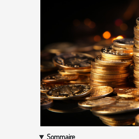
Sommaire