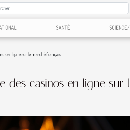
ATIONAL
SANTÉ
SCIENCE/
os en ligne sur le marché français
 des casinos en ligne sur l