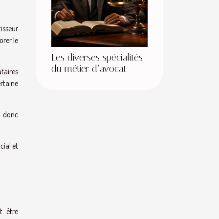
isseur
orer le
Les diverses spécialités
du métier d’avocat
taires
ertaine
t donc
cial et
t être