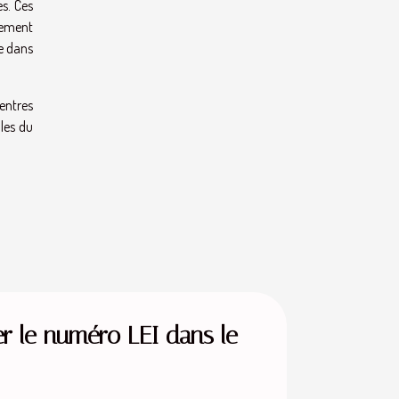
es. Ces
ssement
e dans
entres
les du
r le numéro LEI dans le