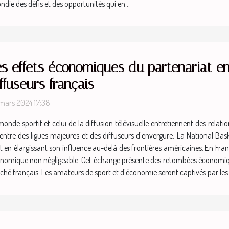
e des défis et des opportunités qui en...
es effets économiques du partenariat en
ffuseurs français
mars 2024 17:38
monde sportif et celui de la diffusion télévisuelle entretiennent des rel
ns entre des ligues majeures et des diffuseurs d'envergure. La National B
t en élargissant son influence au-delà des frontières américaines. En Franc
onomique non négligeable. Cet échange présente des retombées économique
rché français. Les amateurs de sport et d'économie seront captivés par les 