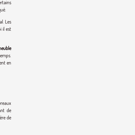
ertains
qué.
l. Les
 il est
meuble
 temps.
ment en
ureaux
ant de
ère de