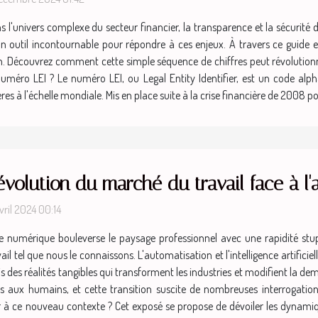
s l'univers complexe du secteur financier, la transparence et la sécurité
un outil incontournable pour répondre à ces enjeux. À travers ce guide 
n. Découvrez comment cette simple séquence de chiffres peut révolutionne
 numéro LEI ? Le numéro LEI, ou Legal Entity Identifier, est un code alph
ères à l'échelle mondiale. Mis en place suite à la crise financière de 2008
évolution du marché du travail face à l'
vril 2024 00:14
re numérique bouleverse le paysage professionnel avec une rapidité stu
vail tel que nous le connaissons. L'automatisation et l'intelligence artificie
s des réalités tangibles qui transforment les industries et modifient la 
 aux humains, et cette transition suscite de nombreuses interrogations.
er à ce nouveau contexte ? Cet exposé se propose de dévoiler les dynam