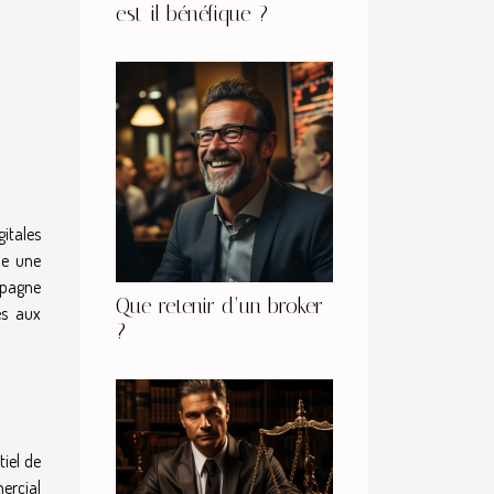
est-il bénéfique ?
gitales
me une
mpagne
Que retenir d’un broker
és aux
?
iel de
ercial