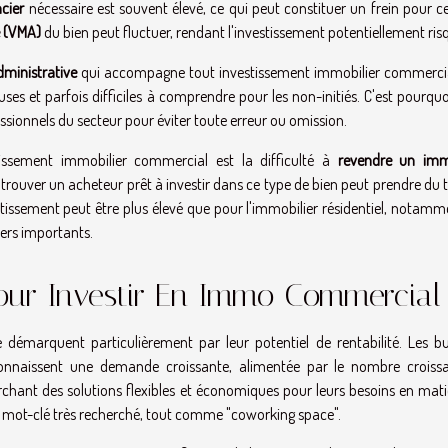
cier
nécessaire est souvent élevé, ce qui peut constituer un frein pour c
e (VMA)
du bien peut fluctuer, rendant l'investissement potentiellement ris
ministrative
qui accompagne tout investissement immobilier commercia
es et parfois difficiles à comprendre pour les non-initiés. C'est pourquoi
onnels du secteur pour éviter toute erreur ou omission.
stissement immobilier commercial est la difficulté à
revendre un im
 et trouver un acheteur prêt à investir dans ce type de bien peut prendre du
estissement peut être plus élevé que pour l'immobilier résidentiel, notam
iers importants.
our Investir En Immo Commercial
e démarquent particulièrement par leur potentiel de rentabilité. Les b
connaissent une demande croissante, alimentée par le nombre croiss
chant des solutions flexibles et économiques pour leurs besoins en mati
un mot-clé très recherché, tout comme "coworking space".